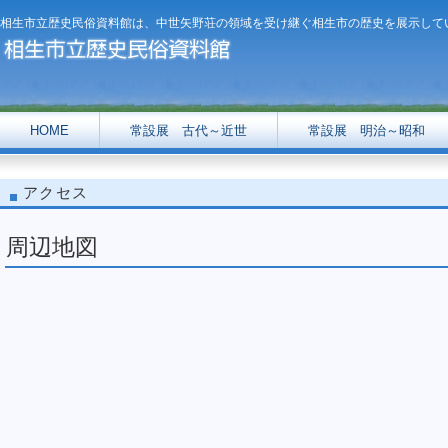
相生市立歴史民俗資料館は、中世矢野荘の領域を受け継ぐ相生市の歴史を展示して
HOME
常設展 古代～近世
常設展 明治～昭和
アクセス
周辺地図